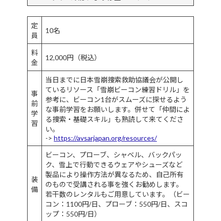
定
10名
員
料
12,000円（税込）
金
当日までに日本雪崩捜索救助協議会が公開し
ているリソース「雪崩ビーコン練習ドリル」を
事
参考に、ビーコン1台がスムーズに探せるよう
前
な事前学習をお願いします。併せて「仲間によ
学
る捜索・基礎スキル」も熟読して来てくださ
習
い。
->
https://avsarjapan.org/resources/
ビーコン、プローブ、シャベル、バックパッ
ク、雪上で行動できるウェアやシューズなど
製品により操作方法が異なるため、自己所有
装
のもので受講される事を強くお勧めします。
備
若干数のレンタルもご用意しています。（ビー
コン：1100円/日、プローブ：550円/日、スコ
ップ：550円/日）