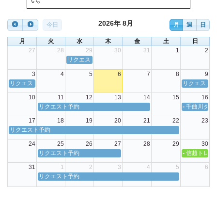
い。
2026年 8月
今日
月
週
日
月
火
水
木
金
土
日
27
28
29
30
31
1
2
リクエスト予約
3
4
5
6
7
8
9
リクエスト予約
リクエスト
10
11
12
13
14
15
16
リクエスト予約
-
千曲川ダウ
17
18
19
20
21
22
23
リクエスト予約
24
25
26
27
28
29
30
リクエスト予約
-
信越トレイ
31
1
2
3
4
5
6
リクエスト予約