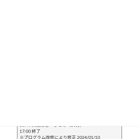
様以上からのグループや団体様からのご依頼によるプライベート
タイプでの講習（クローズド）を行っています。プライベートタイ
プのお問い合わせは
こちら
。
なお、全スケジュール終了者には日本雪崩ネットワーク公認の終
了証が発行されます。
当日のスケジュール例
08:45 受付
09:00 スタッフ紹介・諸連絡
09:10 雪崩死亡事故と雪崩ビーコンの基礎（50分）
10:00 雪崩ビーコンによる捜索（90分 屋外）
11:30 プロービングと掘り出し（30分 屋外）
12:00 昼休憩（60分）
13:00 仲間による捜索（20分）
13:20 仲間による捜索（150分 屋外）
15:50 事故事例（20分）
16:10 休憩（10分）
16:20 雪崩インシデントマネジメント（20分）
16:40 質疑応答・まとめ（20分）
17:00 終了
※プログラム改修により修正 2024/01/10