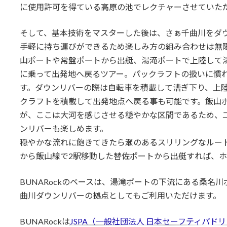
に使用許可を得ている高原の池でレクチャーさせていた
そして、基本技術をマスターした後は、さぁ千曲川をダ
手軽に持ち運びができるため楽しみ方の組み合わせは無
山ポートや常盤ポートから出艇、湯滝ポートで上陸して湯
に乗って出発地へ戻るツアー。パックラフトの扱いに慣
す。ダウンリバーの際は自転車を積載して漕ぎ下り、上
クラフトを積載して出発地点へ戻る事も可能です。飯山ポ
が、ここは大河を感じさせる穏やかな区間であるため、
ンリバーも楽しめます。
穏やかな流れに飽きてきたら瀬のあるスリリングなルート
から飯山線で2駅移動した替佐ポートから出艇すれば、
BUNARockのベースは、湯滝ポートの下流にある桑名
曲川ダウンリバーの拠点としてもご利用いただけます。
BUNARockは
JSPA（一般社団法人 日本セーフティパド