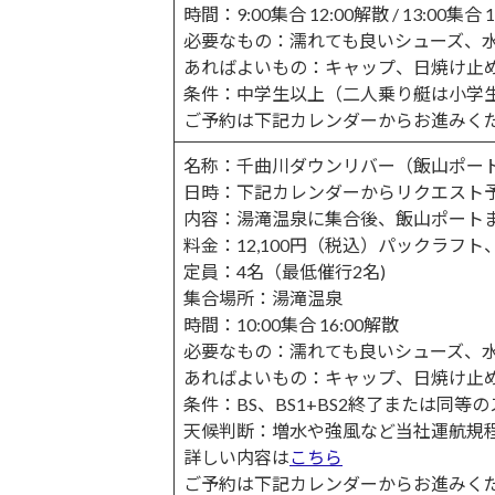
時間：9:00集合 12:00解散 / 13:00集合 
必要なもの：濡れても良いシューズ、
あればよいもの：キャップ、日焼け止
条件：中学生以上（二人乗り艇は小学
ご予約は下記カレンダーからお進みく
名称：千曲川ダウンリバー（飯山ポート
日時：下記カレンダーからリクエスト
内容：湯滝温泉に集合後、飯山ポートま
料金：12,100円（税込）パックラフ
定員：4名（最低催行2名)
集合場所：湯滝温泉
時間：10:00集合 16:00解散
必要なもの：濡れても良いシューズ、
あればよいもの：キャップ、日焼け止
条件：BS、BS1+BS2終了または同等
天候判断：増水や強風など当社運航規
詳しい内容は
こちら
ご予約は下記カレンダーからお進みく