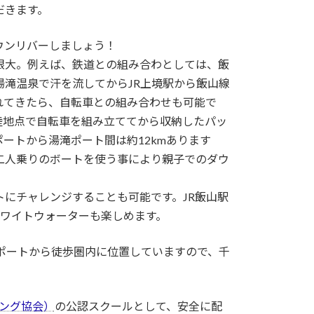
だきます。
ウンリバーしましょう！
限大。例えば、鉄道との組み合わとしては、飯
滝温泉で汗を流してからJR上境駅から飯山線
れてきたら、自転車との組み合わせも可能で
陸地点で自転車を組み立ててから収納したパッ
ートから湯滝ポート間は約12kmあります
二人乗りのボートを使う事により親子でのダウ
にチャレンジすることも可能です。JR飯山駅
ホワイトウォーターも楽しめます。
川ポートから徒歩圏内に位置していますので、千
リング協会）
の公認スクールとして、安全に配