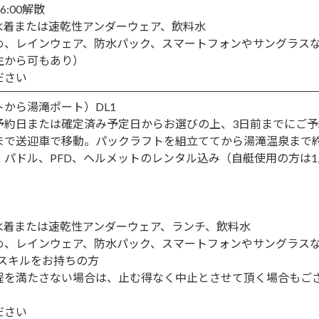
16:00解散
水着または速乾性アンダーウェア、飲料水
め、レインウェア、防水パック、スマートフォンやサングラス
生から可もあり）
ださい
から湯滝ポート）DL1
予約日または確定済み予定日からお選びの上、3日前までにご予
で送迎車で移動。パックラフトを組立ててから湯滝温泉まで約
ト、パドル、PFD、ヘルメットのレンタル込み（自艇使用の方は1,
水着または速乾性アンダーウェア、ランチ、飲料水
め、レインウェア、防水パック、スマートフォンやサングラス
のスキルをお持ちの方
程を満たさない場合は、止む得なく中止とさせて頂く場合もご
ださい