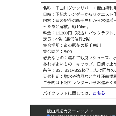
名称：千曲川ダウンリバー・飯山線利用
日時：下記カレンダーからリクエスト
内容：道の駅花の駅千曲川から常盤ポ
ったあと解散。約10km。
料金：13,200円（税込）パックラフ
定員：4名（最低催行2名)
集合場所：道の駅花の駅千曲川
集合時間：9:00
必要なもの：濡れても良いシューズ、
あればよいもの：キャップ、日焼け止
条件：BS、BS1+BS2終了または同等
天候判断：増水や強風など当社運航規
ご予約は下記カレンダーからお進みく
バイクラフトに関しては、
こちら