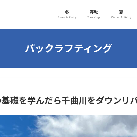
冬
春秋
夏
Snow Activity
Trekking
Water Activity
パックラフティング
の基礎を学んだら千曲川をダウンリ