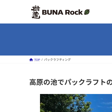
コ
ナ
ン
ビ
テ
ゲ
ン
ー
ツ
シ
へ
ョ
ス
ン
キ
に
ッ
移
プ
動
TOP
パックラフティング
高原の池でパックラフト