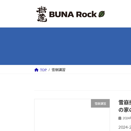
コ
ナ
ン
ビ
テ
ゲ
ン
ー
ツ
シ
へ
ョ
ス
ン
キ
に
ッ
移
プ
動
TOP
雪崩講習
雪崩
雪崩講習
の家
202
202