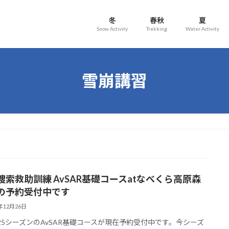
冬
春秋
夏
Snow Activity
Trekking
Water Activity
雪崩講習
捜索救助訓練 AvSAR基礎コースatなべくら高原森
の予約受付中です
4年12月26日
4-25シーズンのAvSAR基礎コースが現在予約受付中です。今シーズ