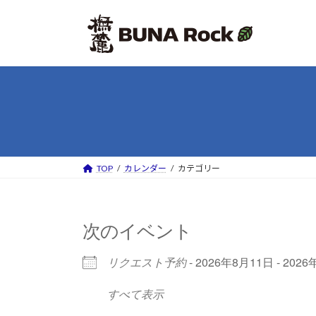
コ
ナ
ン
ビ
テ
ゲ
ン
ー
ツ
シ
へ
ョ
ス
ン
キ
に
ッ
移
プ
動
TOP
カレンダー
カテゴリー
次のイベント
リクエスト予約
- 2026年8月11日 - 202
すべて表示