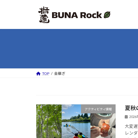
コ
ナ
ン
ビ
テ
ゲ
ン
ー
ツ
シ
へ
ョ
ス
ン
キ
に
ッ
移
プ
動
TOP
金継ぎ
夏秋
アクティビティ情報
202
大変遅
レンダ